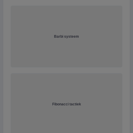
Barbi systeem
Fibonacci tactiek