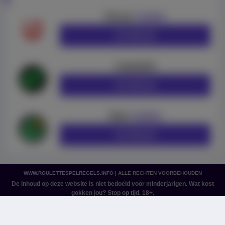
Circus
Casino
NU SPELEN
ComeOn
NU SPELEN
One
Casino
NU SPELEN
WWW.ROULETTESPELREGELS.INFO |
ALLE RECHTEN VOORBEHOUDEN
De inhoud op deze website is niet bedoeld voor minderjarigen. Wat kost
gokken jou? Stop op tijd. 18+.
€250 + 100 FS
SPEEL NU